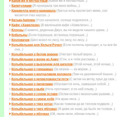
Какой же я несчастный
(Какой же я несчастный...)
Капитуляция
(Я проиграла три моих войны...)
Каравелла моего карнавала
(Третья ночь пролетает мимо, cон
касается глаз наутро...)
Катька-humppa
(Утро началося, солнце поднялося...)
Кафе «Хамелеон»
(В маленьком кафе «Хамелеон»...)
Клоуны
(Скажите, дяденька Джул, вы не видели нашего цирка...)
Кобольды
(Если пораньше, встанешь пораньше...)
Козловачок
(Шел козел по лесу, по лесу, по лесу...)
Колыбельная для Хельги Рэчел
(Если полночь приходит, а ты все бе
сна...)
Колыбельная о белом вороне
(Улетает белый ворон...)
Колыбельная о волке из Анжу
(Спи, а я тебе расскажу...)
Колыбельная о выходном для ангелов
(Этой ночью, этой ночью...)
Колыбельная о горошинах
(За морем — за морем...)
Колыбельная о молчаливом колоколе
(Там на деревянной башне...)
Колыбельная о непреложности пути
(С ветки на ветку, прыг да скок ...
Колыбельная о пилигриме
(Опускается ночь, завершая собой...)
Колыбельная о рыбе
(Ночь протекает, я по ней плыву...)
Колыбельная о сером ослике
(Ослик-ослик с мохнатыми ушками...)
Колыбельная о синем дубе
(На краю леса...)
Колыбельная о трех котах
(Как во темном да во теплом подвале...)
Колыбельная о трех яблоках
(Я даже не знаю, да было ли толком...)
Колыбельная о яблоках
(Ой, люли-лили, яблоки плыли...)