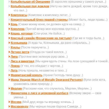
Колыбельная об Орешнике
(В зарослях орешника у самого ручья...)
Колыбельная под дождем
(Нету на свете дождей, кpоме того дождя,
что лил...)
Комплексы
(Комплекс к комплексу летит...)
Концептуальный блюз правой стороны
(Может быть, люди правы...)
Конь
(Скажи моему коню, он должен идти на север...)
Королева
(Третий вечер моя королева грустна...)
Кошка, которая
(Спи-усни. Не бойся...)
Красный самайн (Вознесение на листьях)
(Где же я тогда была...)
Ксеньюшка
(А куда ты, Ксеньюшка, да рано собралась...)
Куклы
(После переучета...)
Летнее регги
(Откуда он такой взялся...)
Липа
(Протяни мне зеленую руку свою...)
Лиса и виноград
(Мы идем вдоль стены. На лозе сухощавой и тонкой..
Ложка
(У тех, кто обедает с чертом...)
Лота
(Ночь пришла, незаметно и тихо...)
Мавританский король
(Храни Господь твою душу...)
Марш Уродов (March of Morally Depraved Persons)
(Купи себе кота,
уравновесь свою природу...)
Мерлин
(Расскажи нам, что случилось, Мерлин, Мерлин...)
Миниатюра о лисе и церковной колбасе
(Всякому зверю — свое
уменье...)
Москва
(Мой друг, когда ты вправду хочешь...)
Москвовуду
(Мы черные пешки барона Самеди...)