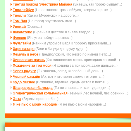
Третий приход Элестрина Майана
(Знаешь, как порою бывает...)
Троллейбус
(На остановке троллейбуса, в сером ларьке...)
Тролли
(Как на Муромской на дороге...)
Тэм Лин
(На город опустилась мгла...)
Урожай
(Осень...)
Фиолетово
(В раннем детстве я знала твердо...)
Фолкер
(Я с утра пойду на рынок...)
Фуллтайм
(Ранним утром от царя к пророку прискакали...)
Харя пахаря
(Беги в бигуди да в дуду дуди...)
Хемуль в небе
(Пpедположим, что некто по имени Петp...)
Хипповская жизнь
(Как хипповская жизнь приходила за мной...)
Хождение за три моря
(Я ходила за три моря, даже дальше...)
Через радугу
(Ты знаешь, сегодня особенный день...)
Черный самайн
(Ах, вот и кто меня сможет отогреть...)
Чудо лесное
(В тишине, вдалеке, средь кустов и покоя...)
Шварцерская баллада
(Ты не знаешь ли, как туда идти...)
Эгоцентрическая колыбельная
(Темный лес ночной, лес осенний...)
Эста
(Вдоль серого неба...)
Я не пью с моим народом
(Я не пью с моим народом...)