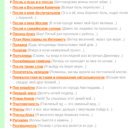
Песнь о псах и о трусах
(Шотландские воины носят юбки...)
Песня о Весеннем Кормчем
(Всякая боль переболит...)
Песня о коне беспечальном
(Э-э-э-эй, конь боронит боль, ходит пол
с бороной...)
Песня о реке Москве
(В этом городе живет мой брат великан...)
Песня о самайнском солнце
(Давно ли, недавно ли произошло...)
Пиздец-блюз
(Вау! Пятый раз прогнали с работы...)
Плач Ярославны по Интернету
(Ветер весенний, через три моря...)
Подарок
(Будь четыpежды благословен твой дом...)
Позитив
(Вчера в ночи немеряный грохот...)
Полудница
(Скажи, ты когда в последний раз встречал Джиневру...)
Полюбившая грифона
(Тепеpь он пpиходит ко мне по ночам...)
После твоих слов
(Я выйду на берег моря...)
Похититель черешни
(Помнишь, как мы курили на лестничной клетке..
Прежалостная история в оправдание офтальмологов
(Возьми мое
сеpдце, мой дpуг боевой...)
Про кораблю
(Как из славного из города Амстердама...)
Прощай, мясо
(Десять ночей подряд...)
Птица-боров
(Авой! Ты слышишь этот дикий вой...)
Пчеловечность
(Пчелиный яд — это змеиный мед...)
Пчелы
(Вот и все, мои живые, дальше с мертвыми пойду я...)
Пчелы-блюз
(Я веселого меда блажная пчела...)
Рагнарек
(Волны бьются о камень...)
Разгвозделла
(Почему с утра все валится из рук...)