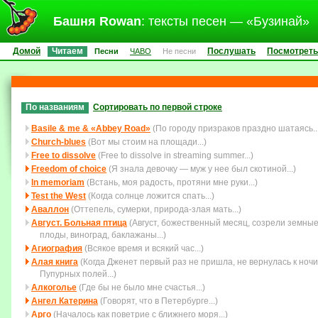
Башня Rowan
: тексты песен — «Бузинай»
Домой
Читаем
Послушать
Посмотреть
Песни
ЧАВО
Не песни
По названиям
Сортировать по первой строке
Basile & me & «Abbey Road»
(По городу призраков праздно шатаясь...
Church-blues
(Вот мы стоим на площади...)
Free to dissolve
(Free to dissolve in streaming summer...)
Freedom of choice
(Я знала девочку — муж у нее был скотиной...)
In memoriam
(Встань, моя радость, протяни мне руки...)
Test the West
(Когда солнце ложится спать...)
Аваллон
(Оттепель, сумерки, природа-злая мать...)
Август. Больная птица
(Август, божественный месяц, созрели земны
плоды, виноград, баклажаны...)
Агиография
(Всякое время и всякий час...)
Алая книга
(Когда Дженет первый раз не пришла, не вернулась к ночи
Пупурных полей...)
Алкоголье
(Где бы не было мне счастья...)
Ангел Катерина
(Говорят, что в Петербурге...)
Арго
(Началось как поветрие с ближнего моря...)