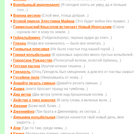
Воробьиный индепендент
(Я сегодня опять не умру, да и больше
того...)
Ворона весною
(Спой мне, птица добрая...)
Второй приход Элестрина Майана
(Это будет война без пpавил...)
Гаммельнский Крысолов встречает Новый Иерусалим
(Сорок
сороков лет я хожу по земле...)
Гейдельбориус
(Гейдельбориус, черные кудри до плеч...)
Гленда
(Когда все начиналось — было все нехитро...)
Гномычья плясовая
(Не было счастья под нашей горой...)
Горная колыбельная
(В ореховых зарослях много пустых колыбелей..
Городское Рождество
(Полосатый колпак, золотой бубенец...)
Готская пасека
(Кругом ночная тишина...)
Грендель
(Отец Грендель был священник, а дом его от паствы закрыт.
Гусейное поле
(Увеpнувшись от ножа...)
Давайте резать свинью
(Давайте резать свинью...)
Давид
(некто бросает пращу на тумбочку...)
Два ветра
(Два ветра гуляли над брошенным полем...)
Действо о трех королях
(В силу слова, в веленье воли...)
Дженни
(Боже мой, Боже...)
Дженнифер
(Три брата и Дженнифер, их сестра...)
Динькина колыбельная
(Завтра начнется твой новый день, моя
радость...)
Дом
(Где-то там, среди зимы...)
Ежики
(Маленькие домики, цветные фонари...)