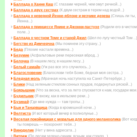
Баллада о Ханне Каш
(С глазами черней, чем омут речной...)
Баллада о двух сестрах
(К двум сестрам в терем над водой...)
Баллада о неверной Йенне-яблоне и резчике дерева
(Спишь ли ты,
Йенна...)
Баллада о принцессе Янине и Джонни-пастухе
(Родили его в чистом
поле...)
Баллада о честном Томе и старой Джил
(Шел по лугу честный Том ...
Бегство из Димчерчна
(Мы покинем эту страну...)
Беда
(Плохие настали времена...)
Безумие
(Асфальтовые реки пересекая вброд...)
Белочка
(В нашем лесу, в нашем лесу...)
Белый самайн
(Уж раз все это случилось...)
Благословение
(Благослови тебя Боже, бедная моя сестра...)
Бледная моль
(Мрачная ночь наступила на Санкт-Петербург...)
Блики
(Над зеленым стеклом сонных прудов, подернутых ряской...)
Боярышник
(Что за весна, что за лето спускается к нам, государи мои..
Будильник
(Я вхожу, как в июльские реки...)
Бузинай
(Где мне нужда — там тропы...)
Бык и Танцовщица
(Когда в кромешной ночи...)
Велтиста
(И вот который вечер в полнолунье...)
Веселая покойницкая с моралью для одного меланхолика
(Вот ког
ты помpешь — похоpонят тебя...)
Виноделие
(Нет у вина адресата...)
Витраж
(По лесам зелено-синим, ясным, как стекло...)