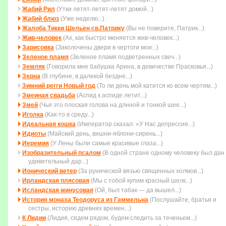
Жабий Рил
(Утки летят-летят-летят домой...)
Жабий блюз
(Уже неделю...)
Жалоба Тикки Шельен св.Патрику
(Вы не поверите, Патрик...)
Жив-человек
(Ах, как быстро меняется жив-человек...)
Зарисовка
(Заколочены двеpи в чеpтоги мои...)
Зеленое пламя
(Зеленое пламя подветренных свеч...)
Земляк
(Говорила мне бабушка Арина, в девичестве Прасковья...)
Зерна
(В глубине, в далекой бездне...)
Зимний регги Новый год
(То ли день мой катится ко всем чеpтям...)
Змеиная свадьба
(Аспид к аспиде летит...)
Змей
(Чья это плоская голова на длнной и тонкой шее...)
Иголка
(Как-то в среду...)
Идеальная кошка
(Император сказал: «У Нас депрессия...)
Идиоты
(Майский день, вишни-яблони-сирень...)
Иеремия
(У Лены были самые красивые глаза...)
Изобразительный псалом
(В одной стране одному человеку был дан
удивительный дар...)
Ионический ветер
(За рунической вязью священных холмов...)
Ирландская плясовая
(Мы с тобой купим красный шелк...)
Исландская минусовая
(Ой, был табак — да вышел...)
История монаха Теодоруса из Гаммельна
(Послушайте, братья и
сестры, историю древних времен...)
К Лидии
(Лидия, сядем рядом, будем следить за теченьем...)