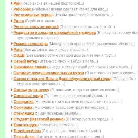
Рай
(Небо висит за нашей форточкой...)
Райсобес
(Райсобес всегда сделает что-то для нас...)
Растаманские перцы
(Что бы нам с тобой не плакать...)
Ратта
(Глубоко в подвале...)
Регги на семь четвертей
(Это регги на семь четвертей...)
Рождество в западно-европейской традиции
(В нашу ли сторону ды
чужедальних костров...)
Романс волонтера
(Между серой прослойкой сумеречных облаков...)
Рэна
(Все друзья отдали якорь, отошли...)
СВДВ
(Без малого сотню лет мой дом был темен и пуст...)
Серый ветер
(Встань со мной и выйди в поле...)
Сиреневое пламя
(А когда я стану пищей для ночных мотыльков...)
Сифилис воздушно-капельным путем
(Я постепенно растворяюсь...
Сказка о том, как Янка и Джон обдурили целый город
(Послушайте
сказку о двух гистрионах ...)
Скальд ждет весну
(О, запомни, когда совеpшится весна...)
Смешные люди
(Ты помнишь тот отвязный дождь...)
Созидание
(На кухне в три часа ночи посуда стоит не у дел...)
Сон-трава
(Мы сушили траву, сон-траву на чердаке...)
Стекляшки
(Я иду по серым землям...)
Студент (Жестокий романс)
(В Петербурге во городе...)
Танатоходец
(Кому какое ремесло...)
Телефон-блюз
(Струн вещих пламенные звуки...)
Точка-блюз
(Как жутко, что у точки нету площади...)