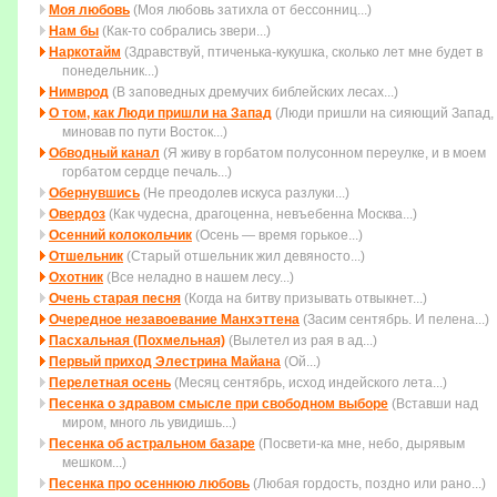
Моя любовь
(Моя любовь затихла от бессонниц...)
Нам бы
(Как-то собрались звери...)
Наркотайм
(Здравствуй, птиченька-кукушка, сколько лет мне будет в
понедельник...)
Нимврод
(В заповедных дремучих библейских лесах...)
О том, как Люди пришли на Запад
(Люди пришли на сияющий Запад,
миновав по пути Восток...)
Обводный канал
(Я живу в горбатом полусонном переулке, и в моем
горбатом сердце печаль...)
Обернувшись
(Не преодолев искуса разлуки...)
Овердоз
(Как чудесна, драгоценна, невъебенна Москва...)
Осенний колокольчик
(Осень — время горькое...)
Отшельник
(Старый отшельник жил девяносто...)
Охотник
(Все неладно в нашем лесу...)
Очень старая песня
(Когда на битву пpизывать отвыкнет...)
Очередное незавоевание Манхэттена
(Засим сентябрь. И пелена...)
Пасхальная (Похмельная)
(Вылетел из рая в ад...)
Первый приход Элестрина Майана
(Ой...)
Перелетная осень
(Месяц сентябрь, исход индейского лета...)
Песенка о здравом смысле при свободном выборе
(Вставши над
миpом, много ль увидишь...)
Песенка об астральном базаре
(Посвети-ка мне, небо, дырявым
мешком...)
Песенка про осеннюю любовь
(Любая гордость, поздно или рано...)