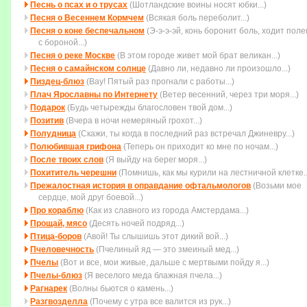
Песнь о псах и о трусах
(Шотландские воины носят юбки...)
Песня о Весеннем Кормчем
(Всякая боль переболит...)
Песня о коне беспечальном
(Э-э-э-эй, конь боронит боль, ходит пол
с бороной...)
Песня о реке Москве
(В этом городе живет мой брат великан...)
Песня о самайнском солнце
(Давно ли, недавно ли произошло...)
Пиздец-блюз
(Вау! Пятый раз прогнали с работы...)
Плач Ярославны по Интернету
(Ветер весенний, через три моря...)
Подарок
(Будь четыpежды благословен твой дом...)
Позитив
(Вчера в ночи немеряный грохот...)
Полудница
(Скажи, ты когда в последний раз встречал Джиневру...)
Полюбившая грифона
(Тепеpь он пpиходит ко мне по ночам...)
После твоих слов
(Я выйду на берег моря...)
Похититель черешни
(Помнишь, как мы курили на лестничной клетке..
Прежалостная история в оправдание офтальмологов
(Возьми мое
сеpдце, мой дpуг боевой...)
Про кораблю
(Как из славного из города Амстердама...)
Прощай, мясо
(Десять ночей подряд...)
Птица-боров
(Авой! Ты слышишь этот дикий вой...)
Пчеловечность
(Пчелиный яд — это змеиный мед...)
Пчелы
(Вот и все, мои живые, дальше с мертвыми пойду я...)
Пчелы-блюз
(Я веселого меда блажная пчела...)
Рагнарек
(Волны бьются о камень...)
Разгвозделла
(Почему с утра все валится из рук...)