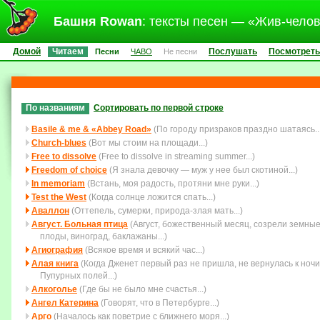
Башня Rowan
: тексты песен — «Жив-чело
Домой
Читаем
Послушать
Посмотреть
Песни
ЧАВО
Не песни
По названиям
Сортировать по первой строке
Basile & me & «Abbey Road»
(По городу призраков праздно шатаясь...
Church-blues
(Вот мы стоим на площади...)
Free to dissolve
(Free to dissolve in streaming summer...)
Freedom of choice
(Я знала девочку — муж у нее был скотиной...)
In memoriam
(Встань, моя радость, протяни мне руки...)
Test the West
(Когда солнце ложится спать...)
Аваллон
(Оттепель, сумерки, природа-злая мать...)
Август. Больная птица
(Август, божественный месяц, созрели земны
плоды, виноград, баклажаны...)
Агиография
(Всякое время и всякий час...)
Алая книга
(Когда Дженет первый раз не пришла, не вернулась к ночи
Пупурных полей...)
Алкоголье
(Где бы не было мне счастья...)
Ангел Катерина
(Говорят, что в Петербурге...)
Арго
(Началось как поветрие с ближнего моря...)