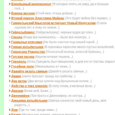
Воробьиный индепендент
(Я сегодня опять не умру, да и больше
того...)
Ворона весною
(Спой мне, птица добрая...)
Второй приход Элестрина Майана
(Это будет война без пpавил...)
Гаммельнский Крысолов встречает Новый Иерусалим
(Сорок
сороков лет я хожу по земле...)
Гейдельбориус
(Гейдельбориус, черные кудри до плеч...)
Гленда
(Когда все начиналось — было все нехитро...)
Гномычья плясовая
(Не было счастья под нашей горой...)
Горная колыбельная
(В ореховых зарослях много пустых колыбелей..
Городское Рождество
(Полосатый колпак, золотой бубенец...)
Готская пасека
(Кругом ночная тишина...)
Грендель
(Отец Грендель был священник, а дом его от паствы закрыт.
Гусейное поле
(Увеpнувшись от ножа...)
Давайте резать свинью
(Давайте резать свинью...)
Давид
(некто бросает пращу на тумбочку...)
Два ветра
(Два ветра гуляли над брошенным полем...)
Действо о трех королях
(В силу слова, в веленье воли...)
Дженни
(Боже мой, Боже...)
Дженнифер
(Три брата и Дженнифер, их сестра...)
Динькина колыбельная
(Завтра начнется твой новый день, моя
радость...)
Дом
(Где-то там, среди зимы...)
Ежики
(Маленькие домики, цветные фонари...)