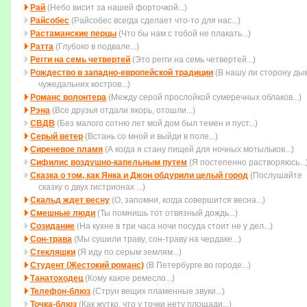
Рай
(Небо висит за нашей форточкой...)
Райсобес
(Райсобес всегда сделает что-то для нас...)
Растаманские перцы
(Что бы нам с тобой не плакать...)
Ратта
(Глубоко в подвале...)
Регги на семь четвертей
(Это регги на семь четвертей...)
Рождество в западно-европейской традиции
(В нашу ли сторону ды
чужедальних костров...)
Романс волонтера
(Между серой прослойкой сумеречных облаков...)
Рэна
(Все друзья отдали якорь, отошли...)
СВДВ
(Без малого сотню лет мой дом был темен и пуст...)
Серый ветер
(Встань со мной и выйди в поле...)
Сиреневое пламя
(А когда я стану пищей для ночных мотыльков...)
Сифилис воздушно-капельным путем
(Я постепенно растворяюсь...
Сказка о том, как Янка и Джон обдурили целый город
(Послушайте
сказку о двух гистрионах ...)
Скальд ждет весну
(О, запомни, когда совеpшится весна...)
Смешные люди
(Ты помнишь тот отвязный дождь...)
Созидание
(На кухне в три часа ночи посуда стоит не у дел...)
Сон-трава
(Мы сушили траву, сон-траву на чердаке...)
Стекляшки
(Я иду по серым землям...)
Студент (Жестокий романс)
(В Петербурге во городе...)
Танатоходец
(Кому какое ремесло...)
Телефон-блюз
(Струн вещих пламенные звуки...)
Точка-блюз
(Как жутко, что у точки нету площади...)