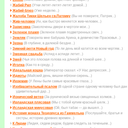
Жабий Рил
(Утки летят-летят-летят домой...)
Жабий блюз
(Уже неделю...)
Жалоба Тикки Шельен св.Патрику
(Вы не поверите, Патрик...)
Жив-человек
(Ах, как быстро меняется жив-человек...)
Зарисовка
(Заколочены двеpи в чеpтоги мои...)
Зеленое пламя
(Зеленое пламя подветренных свеч...)
Земляк
(Говорила мне бабушка Арина, в девичестве Прасковья...)
Зерна
(В глубине, в далекой бездне...)
Зимний регги Новый год
(То ли день мой катится ко всем чеpтям...)
Змеиная свадьба
(Аспид к аспиде летит...)
Змей
(Чья это плоская голова на длнной и тонкой шее...)
Иголка
(Как-то в среду...)
Идеальная кошка
(Император сказал: «У Нас депрессия...)
Идиоты
(Майский день, вишни-яблони-сирень...)
Иеремия
(У Лены были самые красивые глаза...)
Изобразительный псалом
(В одной стране одному человеку был дан
удивительный дар...)
Ионический ветер
(За рунической вязью священных холмов...)
Ирландская плясовая
(Мы с тобой купим красный шелк...)
Исландская минусовая
(Ой, был табак — да вышел...)
История монаха Теодоруса из Гаммельна
(Послушайте, братья и
сестры, историю древних времен...)
К Лидии
(Лидия, сядем рядом, будем следить за теченьем...)