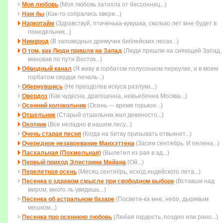
Моя любовь
(Моя любовь затихла от бессонниц...)
Нам бы
(Как-то собрались звери...)
Наркотайм
(Здравствуй, птиченька-кукушка, сколько лет мне будет в
понедельник...)
Нимврод
(В заповедных дремучих библейских лесах...)
О том, как Люди пришли на Запад
(Люди пришли на сияющий Запад,
миновав по пути Восток...)
Обводный канал
(Я живу в горбатом полусонном переулке, и в моем
горбатом сердце печаль...)
Обернувшись
(Не преодолев искуса разлуки...)
Овердоз
(Как чудесна, драгоценна, невъебенна Москва...)
Осенний колокольчик
(Осень — время горькое...)
Отшельник
(Старый отшельник жил девяносто...)
Охотник
(Все неладно в нашем лесу...)
Очень старая песня
(Когда на битву пpизывать отвыкнет...)
Очередное незавоевание Манхэттена
(Засим сентябрь. И пелена...)
Пасхальная (Похмельная)
(Вылетел из рая в ад...)
Первый приход Элестрина Майана
(Ой...)
Перелетная осень
(Месяц сентябрь, исход индейского лета...)
Песенка о здравом смысле при свободном выборе
(Вставши над
миpом, много ль увидишь...)
Песенка об астральном базаре
(Посвети-ка мне, небо, дырявым
мешком...)
Песенка про осеннюю любовь
(Любая гордость, поздно или рано...)