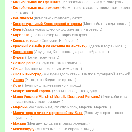
Колыбельная об Орешнике
(В зарослях орешника у самого ручья...)
Колыбельная под дождем
(Нету на свете дождей, кpоме того дождя,
что лил...)
Комплексы
(Комплекс к комплексу летит...)
Концептуальный блюз правой стороны
(Может быть, люди правы...)
Конь
(Скажи моему коню, он должен идти на север...)
Королева
(Третий вечер моя королева грустна...)
Кошка, которая
(Спи-усни. Не бойся...)
Красный самайн (Вознесение на листьях)
(Где же я тогда была...)
Ксеньюшка
(А куда ты, Ксеньюшка, да рано собралась...)
Куклы
(После переучета...)
Летнее регги
(Откуда он такой взялся...)
Липа
(Протяни мне зеленую руку свою...)
Лиса и виноград
(Мы идем вдоль стены. На лозе сухощавой и тонкой..
Ложка
(У тех, кто обедает с чертом...)
Лота
(Ночь пришла, незаметно и тихо...)
Мавританский король
(Храни Господь твою душу...)
Марш Уродов (March of Morally Depraved Persons)
(Купи себе кота,
уравновесь свою природу...)
Мерлин
(Расскажи нам, что случилось, Мерлин, Мерлин...)
Миниатюра о лисе и церковной колбасе
(Всякому зверю — свое
уменье...)
Москва
(Мой друг, когда ты вправду хочешь...)
Москвовуду
(Мы черные пешки барона Самеди...)