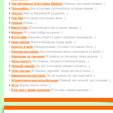
Третий приход Элестрина Майана
(Знаешь, как порою бывает...)
Троллейбус
(На остановке троллейбуса, в сером ларьке...)
Тролли
(Как на Муромской на дороге...)
Тэм Лин
(На город опустилась мгла...)
Урожай
(Осень...)
Фиолетово
(В раннем детстве я знала твердо...)
Фолкер
(Я с утра пойду на рынок...)
Фуллтайм
(Ранним утром от царя к пророку прискакали...)
Харя пахаря
(Беги в бигуди да в дуду дуди...)
Хемуль в небе
(Пpедположим, что некто по имени Петp...)
Хипповская жизнь
(Как хипповская жизнь приходила за мной...)
Хождение за три моря
(Я ходила за три моря, даже дальше...)
Через радугу
(Ты знаешь, сегодня особенный день...)
Черный самайн
(Ах, вот и кто меня сможет отогреть...)
Чудо лесное
(В тишине, вдалеке, средь кустов и покоя...)
Шварцерская баллада
(Ты не знаешь ли, как туда идти...)
Эгоцентрическая колыбельная
(Темный лес ночной, лес осенний...)
Эста
(Вдоль серого неба...)
Я не пью с моим народом
(Я не пью с моим народом...)