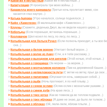
Какой же я несчастный
(Какой же я несчастный...)
Капитуляция
(Я проиграла три моих войны...)
Каравелла моего карнавала
(Третья ночь пролетает мимо, cон
касается глаз наутро...)
Катька-humppa
(Утро началося, солнце поднялося...)
Кафе «Хамелеон»
(В маленьком кафе «Хамелеон»...)
Клоуны
(Скажите, дяденька Джул, вы не видели нашего цирка...)
Кобольды
(Если пораньше, встанешь пораньше...)
Козловачок
(Шел козел по лесу, по лесу, по лесу...)
Колыбельная для Хельги Рэчел
(Если полночь приходит, а ты все бе
сна...)
Колыбельная о белом вороне
(Улетает белый ворон...)
Колыбельная о волке из Анжу
(Спи, а я тебе расскажу...)
Колыбельная о выходном для ангелов
(Этой ночью, этой ночью...)
Колыбельная о горошинах
(За морем — за морем...)
Колыбельная о молчаливом колоколе
(Там на деревянной башне...)
Колыбельная о непреложности пути
(С ветки на ветку, прыг да скок ...
Колыбельная о пилигриме
(Опускается ночь, завершая собой...)
Колыбельная о рыбе
(Ночь протекает, я по ней плыву...)
Колыбельная о сером ослике
(Ослик-ослик с мохнатыми ушками...)
Колыбельная о синем дубе
(На краю леса...)
Колыбельная о трех котах
(Как во темном да во теплом подвале...)
Колыбельная о трех яблоках
(Я даже не знаю, да было ли толком...)
Колыбельная о яблоках
(Ой, люли-лили, яблоки плыли...)