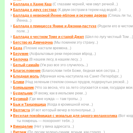
Баллада о Ханне Каш
(С глазами черней, чем омут речной...)
Баллада о двух сестрах
(К двум сестрам в терем над водой...)
Баллада о неверной Йенне-яблоне и резчике дерева
(Спишь ли ты,
Йенна...)
Баллада о принцессе Янине и Джонни-пастухе
(Родили его в чистом
поле...)
Баллада о честном Томе и старой Джил
(Шел по лугу честный Том ...
Бегство из Димчерчна
(Мы покинем эту страну...)
Беда
(Плохие настали времена...)
Безумие
(Асфальтовые реки пересекая вброд...)
Белочка
(В нашем лесу, в нашем лесу...)
Белый самайн
(Уж раз все это случилось...)
Благословение
(Благослови тебя Боже, бедная моя сестра...)
Бледная моль
(Мрачная ночь наступила на Санкт-Петербург...)
Блики
(Над зеленым стеклом сонных прудов, подернутых ряской...)
Боярышник
(Что за весна, что за лето спускается к нам, государи мои..
Будильник
(Я вхожу, как в июльские реки...)
Бузинай
(Где мне нужда — там тропы...)
Бык и Танцовщица
(Когда в кромешной ночи...)
Велтиста
(И вот который вечер в полнолунье...)
Веселая покойницкая с моралью для одного меланхолика
(Вот ког
ты помpешь — похоpонят тебя...)
Виноделие
(Нет у вина адресата...)
Витраж
(По лесам зелено-синим, ясным, как стекло...)