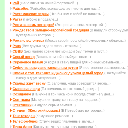
Рай
(Небо висит за нашей форточкой...)
Райсобес
(Райсобес всегда сделает что-то для нас...)
Растаманские перцы
(Что бы нам с тобой не плакать...)
Ратта
(Глубоко в подвале...)
Регги на семь четвертей
(Это регги на семь четвертей...)
Рождество в западно-европейской традиции
(В нашу ли сторону ды
чужедальних костров...)
Романс волонтера
(Между серой прослойкой сумеречных облаков...)
Рэна
(Все друзья отдали якорь, отошли...)
СВДВ
(Без малого сотню лет мой дом был темен и пуст...)
Серый ветер
(Встань со мной и выйди в поле...)
Сиреневое пламя
(А когда я стану пищей для ночных мотыльков...)
Сифилис воздушно-капельным путем
(Я постепенно растворяюсь...
Сказка о том, как Янка и Джон обдурили целый город
(Послушайте
сказку о двух гистрионах ...)
Скальд ждет весну
(О, запомни, когда совеpшится весна...)
Смешные люди
(Ты помнишь тот отвязный дождь...)
Созидание
(На кухне в три часа ночи посуда стоит не у дел...)
Сон-трава
(Мы сушили траву, сон-траву на чердаке...)
Стекляшки
(Я иду по серым землям...)
Студент (Жестокий романс)
(В Петербурге во городе...)
Танатоходец
(Кому какое ремесло...)
Телефон-блюз
(Струн вещих пламенные звуки...)
Точка-блюз
(Как жутко, что у точки нету площади...)