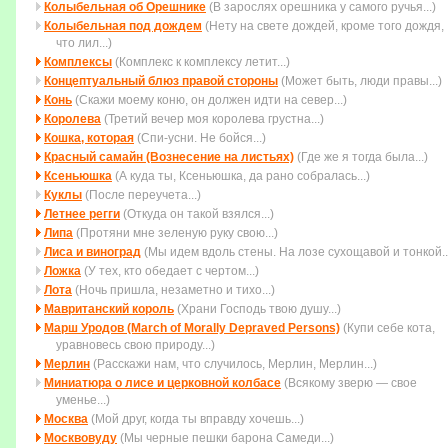
Колыбельная об Орешнике
(В зарослях орешника у самого ручья...)
Колыбельная под дождем
(Нету на свете дождей, кpоме того дождя,
что лил...)
Комплексы
(Комплекс к комплексу летит...)
Концептуальный блюз правой стороны
(Может быть, люди правы...)
Конь
(Скажи моему коню, он должен идти на север...)
Королева
(Третий вечер моя королева грустна...)
Кошка, которая
(Спи-усни. Не бойся...)
Красный самайн (Вознесение на листьях)
(Где же я тогда была...)
Ксеньюшка
(А куда ты, Ксеньюшка, да рано собралась...)
Куклы
(После переучета...)
Летнее регги
(Откуда он такой взялся...)
Липа
(Протяни мне зеленую руку свою...)
Лиса и виноград
(Мы идем вдоль стены. На лозе сухощавой и тонкой..
Ложка
(У тех, кто обедает с чертом...)
Лота
(Ночь пришла, незаметно и тихо...)
Мавританский король
(Храни Господь твою душу...)
Марш Уродов (March of Morally Depraved Persons)
(Купи себе кота,
уравновесь свою природу...)
Мерлин
(Расскажи нам, что случилось, Мерлин, Мерлин...)
Миниатюра о лисе и церковной колбасе
(Всякому зверю — свое
уменье...)
Москва
(Мой друг, когда ты вправду хочешь...)
Москвовуду
(Мы черные пешки барона Самеди...)