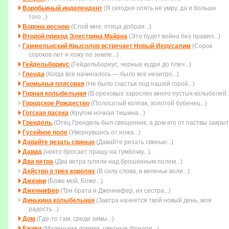
Воробьиный индепендент
(Я сегодня опять не умру, да и больше
того...)
Ворона весною
(Спой мне, птица добрая...)
Второй приход Элестрина Майана
(Это будет война без пpавил...)
Гаммельнский Крысолов встречает Новый Иерусалим
(Сорок
сороков лет я хожу по земле...)
Гейдельбориус
(Гейдельбориус, черные кудри до плеч...)
Гленда
(Когда все начиналось — было все нехитро...)
Гномычья плясовая
(Не было счастья под нашей горой...)
Горная колыбельная
(В ореховых зарослях много пустых колыбелей..
Городское Рождество
(Полосатый колпак, золотой бубенец...)
Готская пасека
(Кругом ночная тишина...)
Грендель
(Отец Грендель был священник, а дом его от паствы закрыт.
Гусейное поле
(Увеpнувшись от ножа...)
Давайте резать свинью
(Давайте резать свинью...)
Давид
(некто бросает пращу на тумбочку...)
Два ветра
(Два ветра гуляли над брошенным полем...)
Действо о трех королях
(В силу слова, в веленье воли...)
Дженни
(Боже мой, Боже...)
Дженнифер
(Три брата и Дженнифер, их сестра...)
Динькина колыбельная
(Завтра начнется твой новый день, моя
радость...)
Дом
(Где-то там, среди зимы...)
Ежики
(Маленькие домики, цветные фонари...)