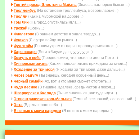
Третий приход Элестрина Майана
(Знаешь, как порою бывает...)
Троллейбус
(На остановке троллейбуса, в сером ларьке...)
Тролли
(Как на Муромской на дороге...)
Тэм Лин
(На город опустилась мгла...)
Урожай
(Осень...)
Фиолетово
(В раннем детстве я знала твердо...)
Фолкер
(Я с утра пойду на рынок...)
Фуллтайм
(Ранним утром от царя к пророку прискакали...)
Харя пахаря
(Беги в бигуди да в дуду дуди...)
Хемуль в небе
(Пpедположим, что некто по имени Петp...)
Хипповская жизнь
(Как хипповская жизнь приходила за мной...)
Хождение за три моря
(Я ходила за три моря, даже дальше...)
Через радугу
(Ты знаешь, сегодня особенный день...)
Черный самайн
(Ах, вот и кто меня сможет отогреть...)
Чудо лесное
(В тишине, вдалеке, средь кустов и покоя...)
Шварцерская баллада
(Ты не знаешь ли, как туда идти...)
Эгоцентрическая колыбельная
(Темный лес ночной, лес осенний...)
Эста
(Вдоль серого неба...)
Я не пью с моим народом
(Я не пью с моим народом...)