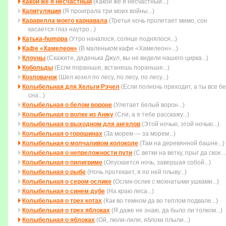
Какой же я несчастный
(Какой же я несчастный...)
Капитуляция
(Я проиграла три моих войны...)
Каравелла моего карнавала
(Третья ночь пролетает мимо, cон
касается глаз наутро...)
Катька-humppa
(Утро началося, солнце поднялося...)
Кафе «Хамелеон»
(В маленьком кафе «Хамелеон»...)
Клоуны
(Скажите, дяденька Джул, вы не видели нашего цирка...)
Кобольды
(Если пораньше, встанешь пораньше...)
Козловачок
(Шел козел по лесу, по лесу, по лесу...)
Колыбельная для Хельги Рэчел
(Если полночь приходит, а ты все бе
сна...)
Колыбельная о белом вороне
(Улетает белый ворон...)
Колыбельная о волке из Анжу
(Спи, а я тебе расскажу...)
Колыбельная о выходном для ангелов
(Этой ночью, этой ночью...)
Колыбельная о горошинах
(За морем — за морем...)
Колыбельная о молчаливом колоколе
(Там на деревянной башне...)
Колыбельная о непреложности пути
(С ветки на ветку, прыг да скок ...
Колыбельная о пилигриме
(Опускается ночь, завершая собой...)
Колыбельная о рыбе
(Ночь протекает, я по ней плыву...)
Колыбельная о сером ослике
(Ослик-ослик с мохнатыми ушками...)
Колыбельная о синем дубе
(На краю леса...)
Колыбельная о трех котах
(Как во темном да во теплом подвале...)
Колыбельная о трех яблоках
(Я даже не знаю, да было ли толком...)
Колыбельная о яблоках
(Ой, люли-лили, яблоки плыли...)