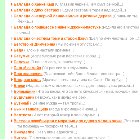
Баллада о Ханне Каш
(С глазами черней, чем омут речной...)
Баллада о двух сестрах
(К двум сестрам в терем над водой...)
Баллада о неверной Йенне-яблоне и резчике дерева
(Спишь ли ты,
Йенна...)
Баллада о принцессе Янине и Джонни-пастухе
(Родили его в чистом
поле...)
Баллада о честном Томе и старой Джил
(Шел по лугу честный Том ...
Бегство из Димчерчна
(Мы покинем эту страну...)
Беда
(Плохие настали времена...)
Безумие
(Асфальтовые реки пересекая вброд...)
Белочка
(В нашем лесу, в нашем лесу...)
Белый самайн
(Уж раз все это случилось...)
Благословение
(Благослови тебя Боже, бедная моя сестра...)
Бледная моль
(Мрачная ночь наступила на Санкт-Петербург...)
Блики
(Над зеленым стеклом сонных прудов, подернутых ряской...)
Боярышник
(Что за весна, что за лето спускается к нам, государи мои..
Будильник
(Я вхожу, как в июльские реки...)
Бузинай
(Где мне нужда — там тропы...)
Бык и Танцовщица
(Когда в кромешной ночи...)
Велтиста
(И вот который вечер в полнолунье...)
Веселая покойницкая с моралью для одного меланхолика
(Вот ког
ты помpешь — похоpонят тебя...)
Виноделие
(Нет у вина адресата...)
Витраж
(По лесам зелено-синим, ясным, как стекло...)