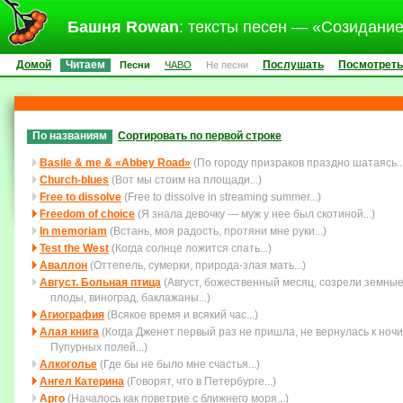
Башня Rowan
: тексты песен — «Созидани
Домой
Читаем
Послушать
Посмотреть
Песни
ЧАВО
Не песни
По названиям
Сортировать по первой строке
Basile & me & «Abbey Road»
(По городу призраков праздно шатаясь...
Church-blues
(Вот мы стоим на площади...)
Free to dissolve
(Free to dissolve in streaming summer...)
Freedom of choice
(Я знала девочку — муж у нее был скотиной...)
In memoriam
(Встань, моя радость, протяни мне руки...)
Test the West
(Когда солнце ложится спать...)
Аваллон
(Оттепель, сумерки, природа-злая мать...)
Август. Больная птица
(Август, божественный месяц, созрели земны
плоды, виноград, баклажаны...)
Агиография
(Всякое время и всякий час...)
Алая книга
(Когда Дженет первый раз не пришла, не вернулась к ночи
Пупурных полей...)
Алкоголье
(Где бы не было мне счастья...)
Ангел Катерина
(Говорят, что в Петербурге...)
Арго
(Началось как поветрие с ближнего моря...)