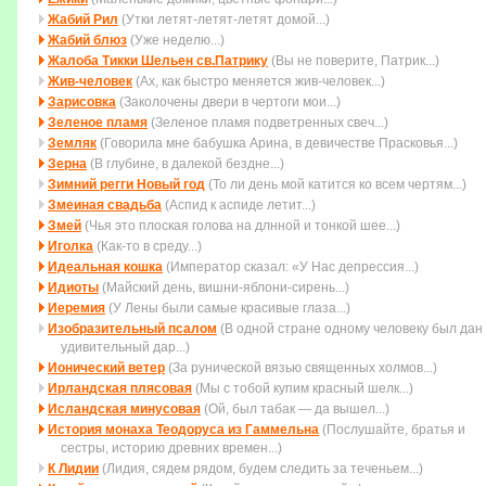
Жабий Рил
(Утки летят-летят-летят домой...)
Жабий блюз
(Уже неделю...)
Жалоба Тикки Шельен св.Патрику
(Вы не поверите, Патрик...)
Жив-человек
(Ах, как быстро меняется жив-человек...)
Зарисовка
(Заколочены двеpи в чеpтоги мои...)
Зеленое пламя
(Зеленое пламя подветренных свеч...)
Земляк
(Говорила мне бабушка Арина, в девичестве Прасковья...)
Зерна
(В глубине, в далекой бездне...)
Зимний регги Новый год
(То ли день мой катится ко всем чеpтям...)
Змеиная свадьба
(Аспид к аспиде летит...)
Змей
(Чья это плоская голова на длнной и тонкой шее...)
Иголка
(Как-то в среду...)
Идеальная кошка
(Император сказал: «У Нас депрессия...)
Идиоты
(Майский день, вишни-яблони-сирень...)
Иеремия
(У Лены были самые красивые глаза...)
Изобразительный псалом
(В одной стране одному человеку был дан
удивительный дар...)
Ионический ветер
(За рунической вязью священных холмов...)
Ирландская плясовая
(Мы с тобой купим красный шелк...)
Исландская минусовая
(Ой, был табак — да вышел...)
История монаха Теодоруса из Гаммельна
(Послушайте, братья и
сестры, историю древних времен...)
К Лидии
(Лидия, сядем рядом, будем следить за теченьем...)