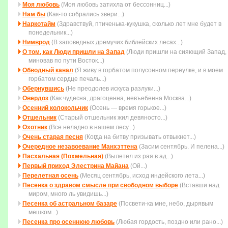
Моя любовь
(Моя любовь затихла от бессонниц...)
Нам бы
(Как-то собрались звери...)
Наркотайм
(Здравствуй, птиченька-кукушка, сколько лет мне будет в
понедельник...)
Нимврод
(В заповедных дремучих библейских лесах...)
О том, как Люди пришли на Запад
(Люди пришли на сияющий Запад,
миновав по пути Восток...)
Обводный канал
(Я живу в горбатом полусонном переулке, и в моем
горбатом сердце печаль...)
Обернувшись
(Не преодолев искуса разлуки...)
Овердоз
(Как чудесна, драгоценна, невъебенна Москва...)
Осенний колокольчик
(Осень — время горькое...)
Отшельник
(Старый отшельник жил девяносто...)
Охотник
(Все неладно в нашем лесу...)
Очень старая песня
(Когда на битву пpизывать отвыкнет...)
Очередное незавоевание Манхэттена
(Засим сентябрь. И пелена...)
Пасхальная (Похмельная)
(Вылетел из рая в ад...)
Первый приход Элестрина Майана
(Ой...)
Перелетная осень
(Месяц сентябрь, исход индейского лета...)
Песенка о здравом смысле при свободном выборе
(Вставши над
миpом, много ль увидишь...)
Песенка об астральном базаре
(Посвети-ка мне, небо, дырявым
мешком...)
Песенка про осеннюю любовь
(Любая гордость, поздно или рано...)