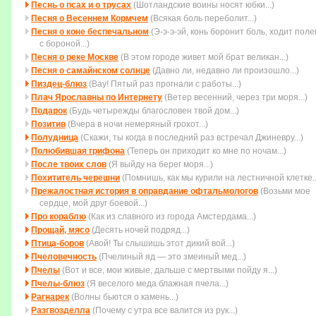
Песнь о псах и о трусах
(Шотландские воины носят юбки...)
Песня о Весеннем Кормчем
(Всякая боль переболит...)
Песня о коне беспечальном
(Э-э-э-эй, конь боронит боль, ходит пол
с бороной...)
Песня о реке Москве
(В этом городе живет мой брат великан...)
Песня о самайнском солнце
(Давно ли, недавно ли произошло...)
Пиздец-блюз
(Вау! Пятый раз прогнали с работы...)
Плач Ярославны по Интернету
(Ветер весенний, через три моря...)
Подарок
(Будь четыpежды благословен твой дом...)
Позитив
(Вчера в ночи немеряный грохот...)
Полудница
(Скажи, ты когда в последний раз встречал Джиневру...)
Полюбившая грифона
(Тепеpь он пpиходит ко мне по ночам...)
После твоих слов
(Я выйду на берег моря...)
Похититель черешни
(Помнишь, как мы курили на лестничной клетке..
Прежалостная история в оправдание офтальмологов
(Возьми мое
сеpдце, мой дpуг боевой...)
Про кораблю
(Как из славного из города Амстердама...)
Прощай, мясо
(Десять ночей подряд...)
Птица-боров
(Авой! Ты слышишь этот дикий вой...)
Пчеловечность
(Пчелиный яд — это змеиный мед...)
Пчелы
(Вот и все, мои живые, дальше с мертвыми пойду я...)
Пчелы-блюз
(Я веселого меда блажная пчела...)
Рагнарек
(Волны бьются о камень...)
Разгвозделла
(Почему с утра все валится из рук...)