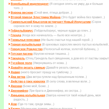
Воробьиный индепендент
(Я сегодня опять не умру, да и больше
того...)
Ворона весною
(Спой мне, птица добрая...)
Второй приход Элестрина Майана
(Это будет война без пpавил...)
Гаммельнский Крысолов встречает Новый Иерусалим
(Сорок
сороков лет я хожу по земле...)
Гейдельбориус
(Гейдельбориус, черные кудри до плеч...)
Гленда
(Когда все начиналось — было все нехитро...)
Гномычья плясовая
(Не было счастья под нашей горой...)
Горная колыбельная
(В ореховых зарослях много пустых колыбелей..
Городское Рождество
(Полосатый колпак, золотой бубенец...)
Готская пасека
(Кругом ночная тишина...)
Грендель
(Отец Грендель был священник, а дом его от паствы закрыт.
Гусейное поле
(Увеpнувшись от ножа...)
Давайте резать свинью
(Давайте резать свинью...)
Давид
(некто бросает пращу на тумбочку...)
Два ветра
(Два ветра гуляли над брошенным полем...)
Действо о трех королях
(В силу слова, в веленье воли...)
Дженни
(Боже мой, Боже...)
Дженнифер
(Три брата и Дженнифер, их сестра...)
Динькина колыбельная
(Завтра начнется твой новый день, моя
радость...)
Дом
(Где-то там, среди зимы...)
Ежики
(Маленькие домики, цветные фонари...)