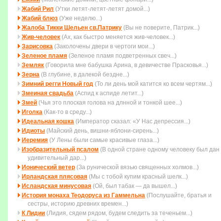
Жабий Рил
(Утки летят-летят-летят домой...)
Жабий блюз
(Уже неделю...)
Жалоба Тикки Шельен св.Патрику
(Вы не поверите, Патрик...)
Жив-человек
(Ах, как быстро меняется жив-человек...)
Зарисовка
(Заколочены двеpи в чеpтоги мои...)
Зеленое пламя
(Зеленое пламя подветренных свеч...)
Земляк
(Говорила мне бабушка Арина, в девичестве Прасковья...)
Зерна
(В глубине, в далекой бездне...)
Зимний регги Новый год
(То ли день мой катится ко всем чеpтям...)
Змеиная свадьба
(Аспид к аспиде летит...)
Змей
(Чья это плоская голова на длнной и тонкой шее...)
Иголка
(Как-то в среду...)
Идеальная кошка
(Император сказал: «У Нас депрессия...)
Идиоты
(Майский день, вишни-яблони-сирень...)
Иеремия
(У Лены были самые красивые глаза...)
Изобразительный псалом
(В одной стране одному человеку был дан
удивительный дар...)
Ионический ветер
(За рунической вязью священных холмов...)
Ирландская плясовая
(Мы с тобой купим красный шелк...)
Исландская минусовая
(Ой, был табак — да вышел...)
История монаха Теодоруса из Гаммельна
(Послушайте, братья и
сестры, историю древних времен...)
К Лидии
(Лидия, сядем рядом, будем следить за теченьем...)