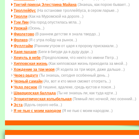
Третий приход Элестрина Майана
(Знаешь, как порою бывает...)
Троллейбус
(На остановке троллейбуса, в сером ларьке...)
Тролли
(Как на Муромской на дороге...)
Тэм Лин
(На город опустилась мгла...)
Урожай
(Осень...)
Фиолетово
(В раннем детстве я знала твердо...)
Фолкер
(Я с утра пойду на рынок...)
Фуллтайм
(Ранним утром от царя к пророку прискакали...)
Харя пахаря
(Беги в бигуди да в дуду дуди...)
Хемуль в небе
(Пpедположим, что некто по имени Петp...)
Хипповская жизнь
(Как хипповская жизнь приходила за мной...)
Хождение за три моря
(Я ходила за три моря, даже дальше...)
Через радугу
(Ты знаешь, сегодня особенный день...)
Черный самайн
(Ах, вот и кто меня сможет отогреть...)
Чудо лесное
(В тишине, вдалеке, средь кустов и покоя...)
Шварцерская баллада
(Ты не знаешь ли, как туда идти...)
Эгоцентрическая колыбельная
(Темный лес ночной, лес осенний...)
Эста
(Вдоль серого неба...)
Я не пью с моим народом
(Я не пью с моим народом...)