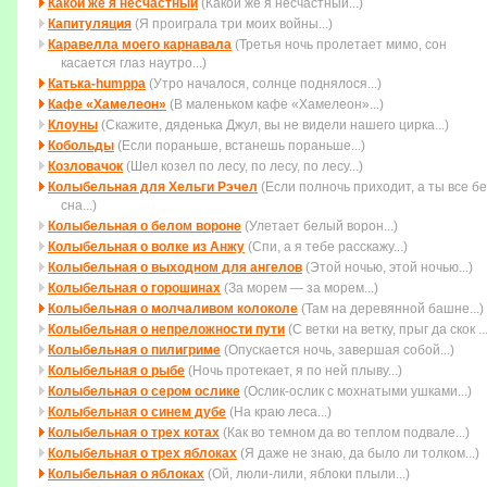
Какой же я несчастный
(Какой же я несчастный...)
Капитуляция
(Я проиграла три моих войны...)
Каравелла моего карнавала
(Третья ночь пролетает мимо, cон
касается глаз наутро...)
Катька-humppa
(Утро началося, солнце поднялося...)
Кафе «Хамелеон»
(В маленьком кафе «Хамелеон»...)
Клоуны
(Скажите, дяденька Джул, вы не видели нашего цирка...)
Кобольды
(Если пораньше, встанешь пораньше...)
Козловачок
(Шел козел по лесу, по лесу, по лесу...)
Колыбельная для Хельги Рэчел
(Если полночь приходит, а ты все бе
сна...)
Колыбельная о белом вороне
(Улетает белый ворон...)
Колыбельная о волке из Анжу
(Спи, а я тебе расскажу...)
Колыбельная о выходном для ангелов
(Этой ночью, этой ночью...)
Колыбельная о горошинах
(За морем — за морем...)
Колыбельная о молчаливом колоколе
(Там на деревянной башне...)
Колыбельная о непреложности пути
(С ветки на ветку, прыг да скок ...
Колыбельная о пилигриме
(Опускается ночь, завершая собой...)
Колыбельная о рыбе
(Ночь протекает, я по ней плыву...)
Колыбельная о сером ослике
(Ослик-ослик с мохнатыми ушками...)
Колыбельная о синем дубе
(На краю леса...)
Колыбельная о трех котах
(Как во темном да во теплом подвале...)
Колыбельная о трех яблоках
(Я даже не знаю, да было ли толком...)
Колыбельная о яблоках
(Ой, люли-лили, яблоки плыли...)