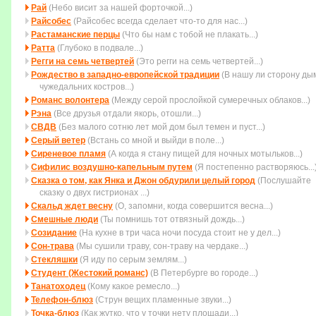
Рай
(Небо висит за нашей форточкой...)
Райсобес
(Райсобес всегда сделает что-то для нас...)
Растаманские перцы
(Что бы нам с тобой не плакать...)
Ратта
(Глубоко в подвале...)
Регги на семь четвертей
(Это регги на семь четвертей...)
Рождество в западно-европейской традиции
(В нашу ли сторону ды
чужедальних костров...)
Романс волонтера
(Между серой прослойкой сумеречных облаков...)
Рэна
(Все друзья отдали якорь, отошли...)
СВДВ
(Без малого сотню лет мой дом был темен и пуст...)
Серый ветер
(Встань со мной и выйди в поле...)
Сиреневое пламя
(А когда я стану пищей для ночных мотыльков...)
Сифилис воздушно-капельным путем
(Я постепенно растворяюсь...
Сказка о том, как Янка и Джон обдурили целый город
(Послушайте
сказку о двух гистрионах ...)
Скальд ждет весну
(О, запомни, когда совеpшится весна...)
Смешные люди
(Ты помнишь тот отвязный дождь...)
Созидание
(На кухне в три часа ночи посуда стоит не у дел...)
Сон-трава
(Мы сушили траву, сон-траву на чердаке...)
Стекляшки
(Я иду по серым землям...)
Студент (Жестокий романс)
(В Петербурге во городе...)
Танатоходец
(Кому какое ремесло...)
Телефон-блюз
(Струн вещих пламенные звуки...)
Точка-блюз
(Как жутко, что у точки нету площади...)