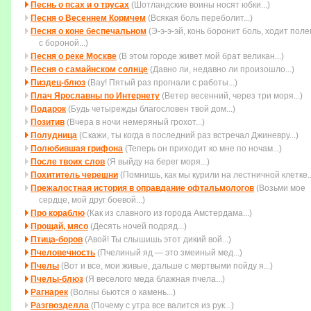
Песнь о псах и о трусах
(Шотландские воины носят юбки...)
Песня о Весеннем Кормчем
(Всякая боль переболит...)
Песня о коне беспечальном
(Э-э-э-эй, конь боронит боль, ходит пол
с бороной...)
Песня о реке Москве
(В этом городе живет мой брат великан...)
Песня о самайнском солнце
(Давно ли, недавно ли произошло...)
Пиздец-блюз
(Вау! Пятый раз прогнали с работы...)
Плач Ярославны по Интернету
(Ветер весенний, через три моря...)
Подарок
(Будь четыpежды благословен твой дом...)
Позитив
(Вчера в ночи немеряный грохот...)
Полудница
(Скажи, ты когда в последний раз встречал Джиневру...)
Полюбившая грифона
(Тепеpь он пpиходит ко мне по ночам...)
После твоих слов
(Я выйду на берег моря...)
Похититель черешни
(Помнишь, как мы курили на лестничной клетке..
Прежалостная история в оправдание офтальмологов
(Возьми мое
сеpдце, мой дpуг боевой...)
Про кораблю
(Как из славного из города Амстердама...)
Прощай, мясо
(Десять ночей подряд...)
Птица-боров
(Авой! Ты слышишь этот дикий вой...)
Пчеловечность
(Пчелиный яд — это змеиный мед...)
Пчелы
(Вот и все, мои живые, дальше с мертвыми пойду я...)
Пчелы-блюз
(Я веселого меда блажная пчела...)
Рагнарек
(Волны бьются о камень...)
Разгвозделла
(Почему с утра все валится из рук...)