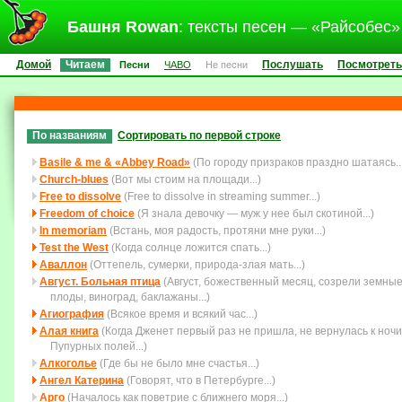
Башня Rowan
: тексты песен — «Райсобес»
Домой
Читаем
Послушать
Посмотреть
Песни
ЧАВО
Не песни
По названиям
Сортировать по первой строке
Basile & me & «Abbey Road»
(По городу призраков праздно шатаясь...
Church-blues
(Вот мы стоим на площади...)
Free to dissolve
(Free to dissolve in streaming summer...)
Freedom of choice
(Я знала девочку — муж у нее был скотиной...)
In memoriam
(Встань, моя радость, протяни мне руки...)
Test the West
(Когда солнце ложится спать...)
Аваллон
(Оттепель, сумерки, природа-злая мать...)
Август. Больная птица
(Август, божественный месяц, созрели земны
плоды, виноград, баклажаны...)
Агиография
(Всякое время и всякий час...)
Алая книга
(Когда Дженет первый раз не пришла, не вернулась к ночи
Пупурных полей...)
Алкоголье
(Где бы не было мне счастья...)
Ангел Катерина
(Говорят, что в Петербурге...)
Арго
(Началось как поветрие с ближнего моря...)