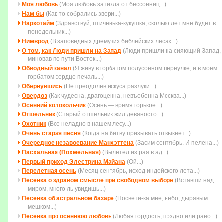
Моя любовь
(Моя любовь затихла от бессонниц...)
Нам бы
(Как-то собрались звери...)
Наркотайм
(Здравствуй, птиченька-кукушка, сколько лет мне будет в
понедельник...)
Нимврод
(В заповедных дремучих библейских лесах...)
О том, как Люди пришли на Запад
(Люди пришли на сияющий Запад,
миновав по пути Восток...)
Обводный канал
(Я живу в горбатом полусонном переулке, и в моем
горбатом сердце печаль...)
Обернувшись
(Не преодолев искуса разлуки...)
Овердоз
(Как чудесна, драгоценна, невъебенна Москва...)
Осенний колокольчик
(Осень — время горькое...)
Отшельник
(Старый отшельник жил девяносто...)
Охотник
(Все неладно в нашем лесу...)
Очень старая песня
(Когда на битву пpизывать отвыкнет...)
Очередное незавоевание Манхэттена
(Засим сентябрь. И пелена...)
Пасхальная (Похмельная)
(Вылетел из рая в ад...)
Первый приход Элестрина Майана
(Ой...)
Перелетная осень
(Месяц сентябрь, исход индейского лета...)
Песенка о здравом смысле при свободном выборе
(Вставши над
миpом, много ль увидишь...)
Песенка об астральном базаре
(Посвети-ка мне, небо, дырявым
мешком...)
Песенка про осеннюю любовь
(Любая гордость, поздно или рано...)