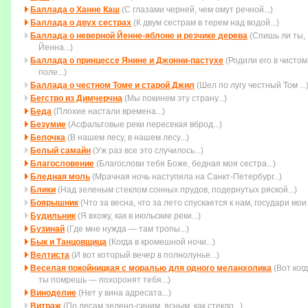
Баллада о Ханне Каш
(С глазами черней, чем омут речной...)
Баллада о двух сестрах
(К двум сестрам в терем над водой...)
Баллада о неверной Йенне-яблоне и резчике дерева
(Спишь ли ты,
Йенна...)
Баллада о принцессе Янине и Джонни-пастухе
(Родили его в чистом
поле...)
Баллада о честном Томе и старой Джил
(Шел по лугу честный Том ...
Бегство из Димчерчна
(Мы покинем эту страну...)
Беда
(Плохие настали времена...)
Безумие
(Асфальтовые реки пересекая вброд...)
Белочка
(В нашем лесу, в нашем лесу...)
Белый самайн
(Уж раз все это случилось...)
Благословение
(Благослови тебя Боже, бедная моя сестра...)
Бледная моль
(Мрачная ночь наступила на Санкт-Петербург...)
Блики
(Над зеленым стеклом сонных прудов, подернутых ряской...)
Боярышник
(Что за весна, что за лето спускается к нам, государи мои..
Будильник
(Я вхожу, как в июльские реки...)
Бузинай
(Где мне нужда — там тропы...)
Бык и Танцовщица
(Когда в кромешной ночи...)
Велтиста
(И вот который вечер в полнолунье...)
Веселая покойницкая с моралью для одного меланхолика
(Вот ког
ты помpешь — похоpонят тебя...)
Виноделие
(Нет у вина адресата...)
Витраж
(По лесам зелено-синим, ясным, как стекло...)