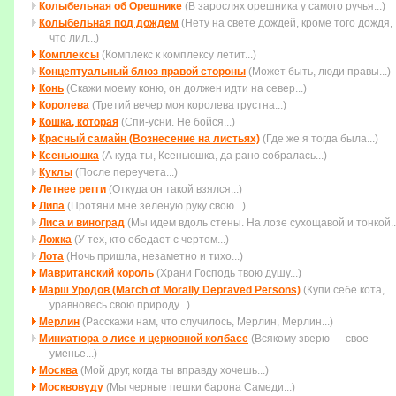
Колыбельная об Орешнике
(В зарослях орешника у самого ручья...)
Колыбельная под дождем
(Нету на свете дождей, кpоме того дождя,
что лил...)
Комплексы
(Комплекс к комплексу летит...)
Концептуальный блюз правой стороны
(Может быть, люди правы...)
Конь
(Скажи моему коню, он должен идти на север...)
Королева
(Третий вечер моя королева грустна...)
Кошка, которая
(Спи-усни. Не бойся...)
Красный самайн (Вознесение на листьях)
(Где же я тогда была...)
Ксеньюшка
(А куда ты, Ксеньюшка, да рано собралась...)
Куклы
(После переучета...)
Летнее регги
(Откуда он такой взялся...)
Липа
(Протяни мне зеленую руку свою...)
Лиса и виноград
(Мы идем вдоль стены. На лозе сухощавой и тонкой..
Ложка
(У тех, кто обедает с чертом...)
Лота
(Ночь пришла, незаметно и тихо...)
Мавританский король
(Храни Господь твою душу...)
Марш Уродов (March of Morally Depraved Persons)
(Купи себе кота,
уравновесь свою природу...)
Мерлин
(Расскажи нам, что случилось, Мерлин, Мерлин...)
Миниатюра о лисе и церковной колбасе
(Всякому зверю — свое
уменье...)
Москва
(Мой друг, когда ты вправду хочешь...)
Москвовуду
(Мы черные пешки барона Самеди...)